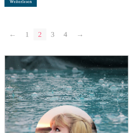
Weiterlesen
←
1
2
3
4
→