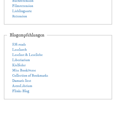
Buchrezension
Filmrezension
Lieblingsorte
Rezension
Blogempfehlungen
Effi reads
Leselurch
Leselust & Leseliebe
Liberiarium
Kielfeder
Miss Bookiverse
Collection of Bookmarks
Damaris liest
AstroLibrium
Flinks Blog